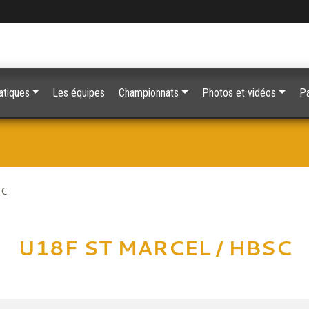
atiques
Les équipes
Championnats
Photos et vidéos
Pa
SC
U18F ST MARCEL / HBSC