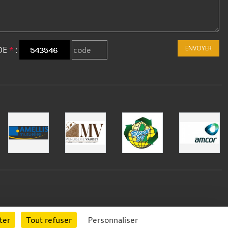
ENVOYER
DE
*
:
ter
Tout refuser
Personnaliser