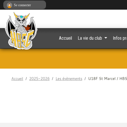
Panneau de gestion des cookies
Se connecter
Accueil
La vie du club
Infos pr
Accueil
2025-2026
Les évènements
U18F St Marcel / HB